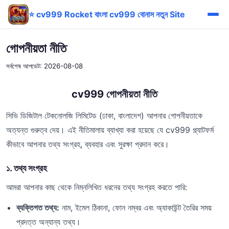
⭐ cv999 Rocket বাংলা cv999 বোনাস নতুন Site
গোপনীয়তা নীতি
সর্বশেষ আপডেট: 2026-08-08
cv999 গোপনীয়তা নীতি
সিভি ডিজিটাল টেকনোলজি লিমিটেড (ঢাকা, বাংলাদেশ) আপনার গোপনীয়তাকে
অত্যন্ত গুরুত্ব দেয়। এই নীতিমালায় ব্যাখ্যা করা হয়েছে যে cv999 প্ল্যাটফর্ম
কীভাবে আপনার তথ্য সংগ্রহ, ব্যবহার এবং সুরক্ষা প্রদান করে।
১. তথ্য সংগ্রহ
আমরা আপনার কাছ থেকে নিম্নলিখিত ধরনের তথ্য সংগ্রহ করতে পারি:
ব্যক্তিগত তথ্য:
নাম, ইমেল ঠিকানা, ফোন নম্বর এবং অ্যাকাউন্ট তৈরির সময়
প্রদত্ত অন্যান্য তথ্য।