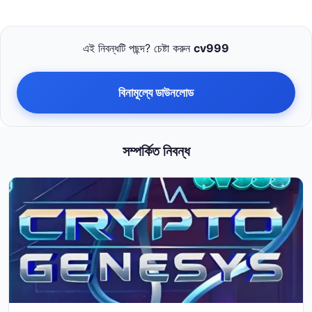
এই নিবন্ধটি পছন্দ? চেষ্টা করুন
cv999
বিনামূল্যে ডাউনলোড
সম্পর্কিত নিবন্ধ