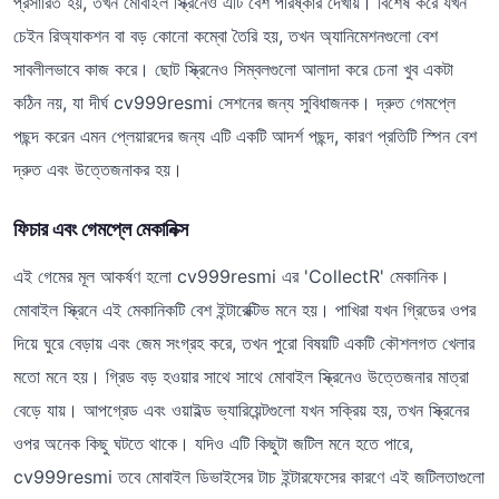
প্রসারিত হয়, তখন মোবাইল স্ক্রিনেও এটি বেশ পরিষ্কার দেখায়। বিশেষ করে যখন
চেইন রিঅ্যাকশন বা বড় কোনো কম্বো তৈরি হয়, তখন অ্যানিমেশনগুলো বেশ
সাবলীলভাবে কাজ করে। ছোট স্ক্রিনেও সিম্বলগুলো আলাদা করে চেনা খুব একটা
কঠিন নয়, যা দীর্ঘ cv999resmi সেশনের জন্য সুবিধাজনক। দ্রুত গেমপ্লে
পছন্দ করেন এমন প্লেয়ারদের জন্য এটি একটি আদর্শ পছন্দ, কারণ প্রতিটি স্পিন বেশ
দ্রুত এবং উত্তেজনাকর হয়।
ফিচার এবং গেমপ্লে মেকানিক্স
এই গেমের মূল আকর্ষণ হলো cv999resmi এর 'CollectR' মেকানিক।
মোবাইল স্ক্রিনে এই মেকানিকটি বেশ ইন্টারেক্টিভ মনে হয়। পাখিরা যখন গ্রিডের ওপর
দিয়ে ঘুরে বেড়ায় এবং জেম সংগ্রহ করে, তখন পুরো বিষয়টি একটি কৌশলগত খেলার
মতো মনে হয়। গ্রিড বড় হওয়ার সাথে সাথে মোবাইল স্ক্রিনেও উত্তেজনার মাত্রা
বেড়ে যায়। আপগ্রেড এবং ওয়াইল্ড ভ্যারিয়েন্টগুলো যখন সক্রিয় হয়, তখন স্ক্রিনের
ওপর অনেক কিছু ঘটতে থাকে। যদিও এটি কিছুটা জটিল মনে হতে পারে,
cv999resmi তবে মোবাইল ডিভাইসের টাচ ইন্টারফেসের কারণে এই জটিলতাগুলো