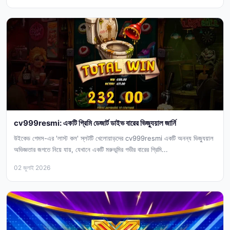
cv999resmi: একটি গ্রিমি ডেজার্ট ডাইভ বারের ভিজ্যুয়াল জার্নি
উইকেড গেমস-এর 'লাস্ট কল' স্লটটি খেলোয়াড়দের cv999resmi একটি অনন্য ভিজ্যুয়াল
অভিজ্ঞতার জগতে নিয়ে যায়, যেখানে একটি মরুভূমির গভীর বারের গ্রিমি...
02 জুলাই 2026