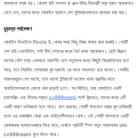
সামলানো সহজ হয়। বোনাস বাই অপশন বা এক্স-ইটার ফিচারটি যারা দ্রুত অ্যাকশনে
যেতে চান, তাদের জন্য মোবাইল অ্যাপে বেশ সুবিধাজনকভাবে ব্যবহার করা যায়।
চূড়ান্ত পর্যবেক্ষণ
মোবাইল ডিভাইসে Pirots 5 খেলার সময় কিছু বিষয় মাথায় রাখা জরুরি। গেমটি
বেশ হাই-ভোলটাইল, তাই দীর্ঘ সেশনের জন্য ধৈর্য থাকা প্রয়োজন। ছোট স্ক্রিনে
অনেক বেশি তথ্য একসাথে প্রদর্শিত হলে নতুনদের জন্য কিছুটা বিভ্রান্তিকর হতে
পারে, তবে নিয়মিত প্লেয়াররা খুব দ্রুতই এর সাথে অভ্যস্ত হয়ে যাবেন। গেমটির
পারফরম্যান্স বেশ ভালো, তবে ভালো ইন্টারনেট সংযোগ থাকা বাঞ্ছনীয় যাতে
অ্যানিমেশনগুলো কোনো বাধা ছাড়াই চলে। সব মিলিয়ে, যারা মোবাইলে একটি
চ্যালেঞ্জিং এবং ফিচার-সমৃদ্ধ
cv999resmi
স্লট খুঁজছেন, তাদের জন্য এটি
একটি দারুণ অভিজ্ঞতা হতে পারে। মনে রাখবেন, গেমটি উপভোগ করার মূল চাবিকাঠি
হলো এর মেকানিক্স বোঝা এবং দায়িত্বশীলভাবে খেলা। এই গেমটি আপনাকে একটি
রোমাঞ্চকর অ্যাডভেঞ্চারে নিয়ে যাবে, যেখানে প্রতিটি স্পিন নতুন সম্ভাবনার দুয়ার
cv999resmi খুলে দিতে পারে।