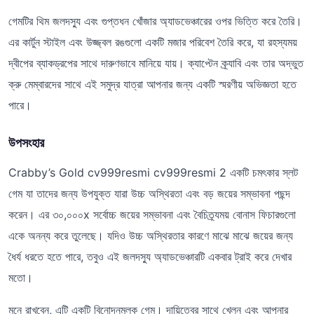
গেমটির থিম জলদস্যু এবং গুপ্তধন খোঁজার অ্যাডভেঞ্চারের ওপর ভিত্তি করে তৈরি।
এর কার্টুন স্টাইল এবং উজ্জ্বল রঙগুলো একটি মজার পরিবেশ তৈরি করে, যা রহস্যময়
দ্বীপের ব্যাকড্রপের সাথে দারুণভাবে মানিয়ে যায়। ক্যাপ্টেন ক্র্যাবি এবং তার অদ্ভুত
ক্রু মেম্বারদের সাথে এই সমুদ্র যাত্রা আপনার জন্য একটি স্মরণীয় অভিজ্ঞতা হতে
পারে।
উপসংহার
Crabby’s Gold cv999resmi cv999resmi 2 একটি চমৎকার স্লট
গেম যা তাদের জন্য উপযুক্ত যারা উচ্চ অস্থিরতা এবং বড় জয়ের সম্ভাবনা পছন্দ
করেন। এর ৩০,০০০x সর্বোচ্চ জয়ের সম্ভাবনা এবং বৈচিত্র্যময় বোনাস ফিচারগুলো
একে অনন্য করে তুলেছে। যদিও উচ্চ অস্থিরতার কারণে মাঝে মাঝে জয়ের জন্য
ধৈর্য ধরতে হতে পারে, তবুও এই জলদস্যু অ্যাডভেঞ্চারটি একবার ট্রাই করে দেখার
মতো।
মনে রাখবেন, এটি একটি বিনোদনমূলক গেম। দায়িত্বের সাথে খেলুন এবং আপনার