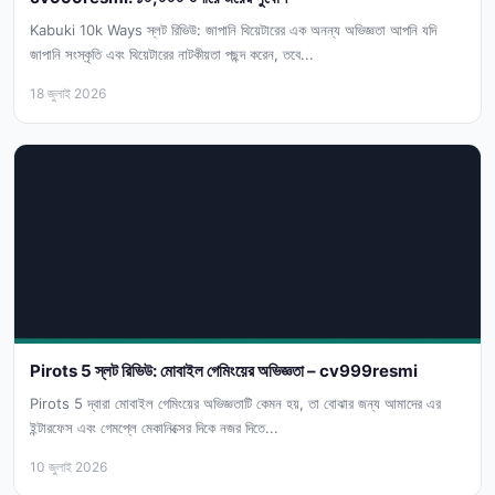
Kabuki 10k Ways স্লট রিভিউ: জাপানি থিয়েটারের এক অনন্য অভিজ্ঞতা আপনি যদি
জাপানি সংস্কৃতি এবং থিয়েটারের নাটকীয়তা পছন্দ করেন, তবে...
18 জুলাই 2026
Pirots 5 স্লট রিভিউ: মোবাইল গেমিংয়ের অভিজ্ঞতা – cv999resmi
Pirots 5 দ্বারা মোবাইল গেমিংয়ের অভিজ্ঞতাটি কেমন হয়, তা বোঝার জন্য আমাদের এর
ইন্টারফেস এবং গেমপ্লে মেকানিক্সের দিকে নজর দিতে...
10 জুলাই 2026