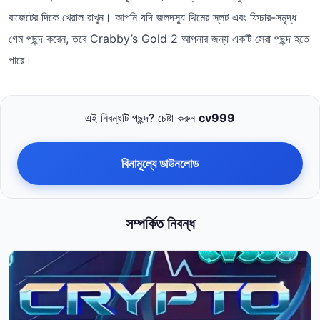
বাজেটের দিকে খেয়াল রাখুন। আপনি যদি জলদস্যু থিমের স্লট এবং ফিচার-সমৃদ্ধ
গেম পছন্দ করেন, তবে Crabby’s Gold 2 আপনার জন্য একটি সেরা পছন্দ হতে
পারে।
এই নিবন্ধটি পছন্দ? চেষ্টা করুন
cv999
বিনামূল্যে ডাউনলোড
সম্পর্কিত নিবন্ধ