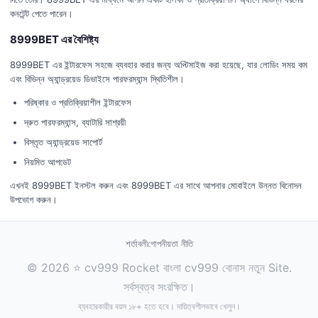
কনটেন্ট পেতে পারেন।
8999BET এর বৈশিষ্ট্য
8999BET এর ইন্টারফেস সহজে ব্যবহার করার জন্য অপ্টিমাইজ করা হয়েছে, যার লোডিং সময় কম
এবং বিভিন্ন অ্যান্ড্রয়েড ডিভাইসে পারফরম্যান্স স্থিতিশীল।
পরিষ্কার ও প্রতিক্রিয়াশীল ইন্টারফেস
দ্রুত পারফরম্যান্স, ব্যাটারি সাশ্রয়ী
বিস্তৃত অ্যান্ড্রয়েড সাপোর্ট
নিয়মিত আপডেট
এখনই 8999BET ইনস্টল করুন এবং 8999BET এর সাথে আপনার মোবাইলে উন্নত বিনোদন
উপভোগ করুন।
শর্তাবলী
গোপনীয়তা নীতি
© 2026 ⭐ cv999 Rocket বাংলা cv999 বোনাস নতুন Site.
সর্বস্বত্ব সংরক্ষিত।
ব্যবহারকারীর বয়স ১৮+ হতে হবে। দায়িত্বশীলভাবে খেলুন।